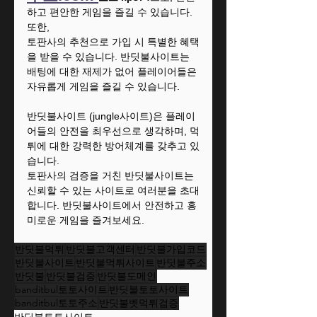
하고 편안한 게임을 즐길 수 있습니다. 
또한,
토판사의 추천으로 가입 시 특별한 혜택
을 받을 수 있습니다. 반딧불사이트는 
배팅에 대한 재제가 없어 플레이어들은 
자유롭게 게임을 즐길 수 있습니다.
반딧불사이트 (jungle사이트)은 플레이
어들의 안전을 최우선으로 생각하며, 먹
튀에 대한 강력한 방어체계를 갖추고 있
습니다.
토판사의 검증을 거친 반딧불사이트는 
신뢰할 수 있는 사이트로 여러분을 초대
합니다. 반딧불사이트에서 안전하고 흥
미로운 게임을 즐겨보세요.
반딧불먹튀
반딧불고객센터
반딧불가입코드
반딧불사이트
반딧불먹튀사이트
반딧불주소
반딧불
반딧불검증
반딧불도메인
banditbul토토사이트
반딧불토토사이트
banditbul토토주소
반딧불벳먹튀검증
반딧불토토사이트