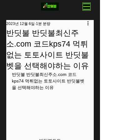
2023년 12월 6일
1분 분량
반딧불 반딧불최신주
소.com 코드kps74 먹튀
없는 토토사이트 반딧불
벳을 선택해야하는 이유
반딧불 반딧불최신주소.com 코드
kps74 먹튀없는 토토사이트 반딧불벳
을 선택해야하는 이유