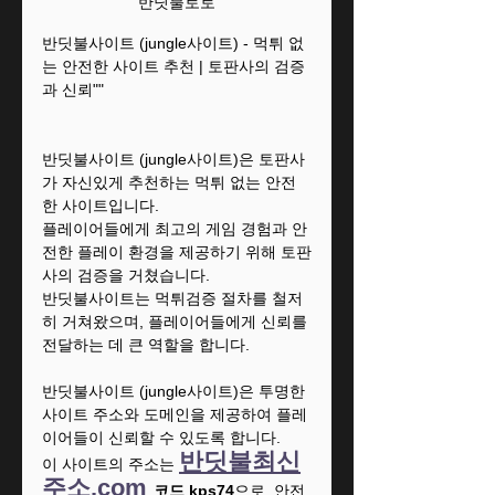
반딧불토토
반딧불사이트 (jungle사이트) - 먹튀 없
는 안전한 사이트 추천 | 토판사의 검증
과 신뢰""
반딧불사이트 (jungle사이트)은 토판사
가 자신있게 추천하는 먹튀 없는 안전
한 사이트입니다.
플레이어들에게 최고의 게임 경험과 안
전한 플레이 환경을 제공하기 위해 토판
사의 검증을 거쳤습니다.
반딧불사이트는 먹튀검증 절차를 철저
히 거쳐왔으며, 플레이어들에게 신뢰를 
전달하는 데 큰 역할을 합니다.
반딧불사이트 (jungle사이트)은 투명한 
사이트 주소와 도메인을 제공하여 플레
이어들이 신뢰할 수 있도록 합니다.
반딧불최신
이 사이트의 주소는
주소.com 
코드 kps74
으로, 안전