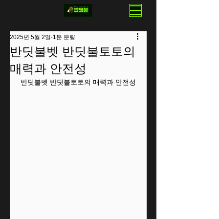
2025년 5월 2일
1분 분량
반딧불벳 반딧불토토의
매력과 안전성
반딧불벳 반딧불토토의 매력과 안전성