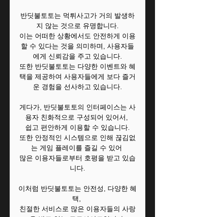
반딧불토토는 먹튀사고가 거의 발생하
지 않는 것으로 유명합니다.
이는 어떠한 상황에서도 안전하게 이용
할 수 있다는 것을 의미하며, 사용자들
에게 신뢰감을 주고 있습니다.
또한 반딧불토토는 다양한 이벤트와 혜
택을 제공하여 사용자들에게 보다 즐거
운 경험을 선사하고 있습니다.
게다가, 반딧불토토의 인터페이스는 사
용자 친화적으로 구성되어 있어서, 
쉽고 편안하게 이용할 수 있습니다.
또한 안정적인 시스템으로 인해 끊김없
는 게임 플레이를 즐길 수 있어 
많은 이용자들로부터 호평을 받고 있습
니다.
이처럼 반딧불토토는 안전성, 다양한 혜
택, 
친절한 서비스로 많은 이용자들의 사랑