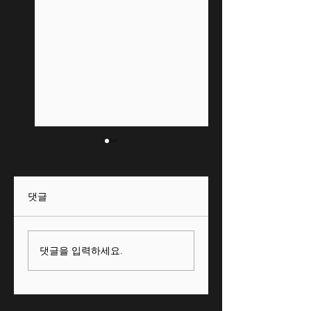
댓글
반딧불최신주소.com
반딧불최신주소.co
댓글을 입력하세요.
코드 kps74 안전한 메
가입코드 kps74 반
이저사이트 반딧불
불토토의 모든것