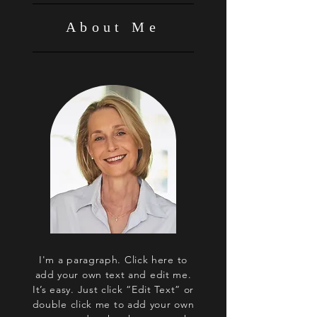
About Me
I'm a paragraph. Click here to
add your own text and edit me.
It’s easy. Just click “Edit Text” or
double click me to add your own