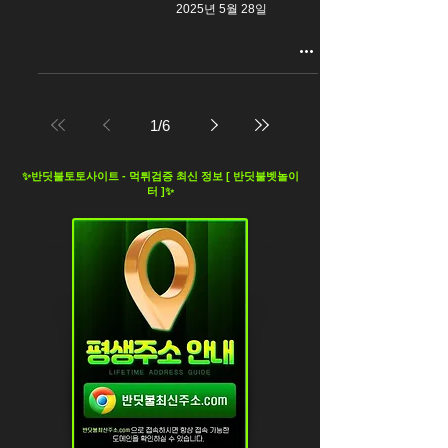
2025년 5월 28일
1
/
6
✨반딧불토토사이트
- 먹튀검증 최신 정보 [ 반딧불벳놀이
터 ]✨