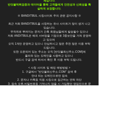
체입니다.
반딧불먹튀검증과 데이터을 통해 고객들에게 안전성과 신뢰성을 확
실하게 보장합니다.
※ BANDITBUL 사칭사이트 주의 관련 공지사항 ※
최근 저희 BANDITBUL을 사칭하는 유사 사이트가 많이 생겨 나고
있습니다.
무작위로 뿌려지는 문자가 간혹 회원님들에게 발송될수 있으나
저희 ANDITBUL은 해외 서버망을 기점으로 3중보안을 거쳐 운영하
고 있으며
오직 1개만 운영하고 있으니 안심하시고 많은 추천 많은 이용 부탁
드립니다.
또한 오픈되어 있는 주소는 오직 [반딧불최신주소.COM]에
올라와 있는 도메인을 사용하고 있으니
반드시 구글 검색 하셔서 확인 후 이용 부탁 드립니다.
< 사칭 사이트 및 해킹 예방방법 >
1. 구글에서 "반딧불최신주소.COM" 검색 후
안내 되는 도메인으로만 접속
2. 문자나 카톡등 직원 사칭으로 접근하는 연락 차단
3. 접속 오류,비밀번호등 기억나지 않을 시 가입했던 영업진으로 문
의 및 고객센터 카카오톡으로 문의 주시기바랍니다.
사칭사이트에 현혹 되시어 시간적 / 금전적 피해 보시는 일 없기를
당부 드립니다.
항상 이용에 감사드리며 더욱 안전하고 편안한 분위기에서 즐기실수
있도록 열심히 노력 하겠습니다.
감사합니다.