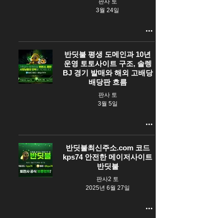
판사 토
3월 24일
반딧불 평생 도메인과 10년
운영 토토사이트 구조, 솔렝
BJ 경기 발매와 해외 고배당
배당판 흐름
판사 토
3월 5일
반딧불최신주소.com 코드
kps74 안전한 메이저사이트
반딧불
판사2 토
2025년 6월 27일