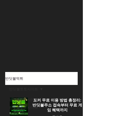
반딧불먹튀
반딧불토토사이트
반딧불토토사이트
포커 무료 이용 방법 총정리:
반딧불주소 접속부터 무료 게
반딧불토토사이트
임 혜택까지