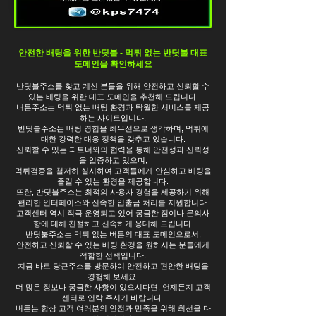
안전한 배팅을 위한 반딧불 - 먹튀 없는 반딧불 대표
도메인을 확인하세요
반딧불주소를 찾고 계신 분들을 위해 안전하고 신뢰할 수
있는 배팅을
위한 대표 도메인을 추천해 드립니다.
버튼주소는 먹튀 없는 배팅 환경과 탁월한 서비스를 제공
하는 사이트입니다.
반딧불주소는 배팅 경험을 최우선으로 생각하며, 먹튀에
대한 강력한 대응 정책을 갖추고 있습니다.
신뢰할 수 있는 파트너와의 협력을 통해 안전성과 신뢰성
을 입증하고 있으며,
먹튀검증을 철저히 실시하여 고객들에게 안심하고
배팅을
즐길 수 있는 환경을 제공합니다.
또한, 반딧불주소는 최적의 사용자 경험을 제공하기 위해
편리한 인터페이스와 신속한 입출금 처리를 지원합니다.
고객센터 역시 적극 운영되고 있어 궁금한 점이나 문의사
항에 대해 친절하고 신속
하게 응대해 드립니다.
반딧불주소는 먹튀 없는 버튼의 대표 도메인으로서,
안전하고 신뢰할 수 있는 배팅 환경을 원하시는 분들에게
적합한 선택입니다.
지금 바로 당근주소를 방문하여 안전하고 편안한 배팅을
경험해 보세요.
더 많은 정보나 궁금한 사항이 있으시다면, 언제든지 고객
센터로 연락 주시기 바랍니다.
버튼는 항상 고객 여러분의 안전과 만족을 위해 최선을 다